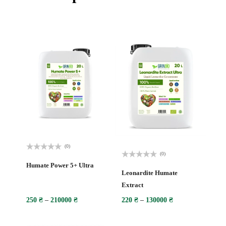
(0)
(0)
Оценка
0
Оценка
Humate Power 5+ Ultra
из
0
Leonardite Humate
5
из
Extract
5
250
₴
–
210000
₴
220
₴
–
130000
₴