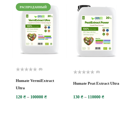
РАСПРОДАННЫЙ
(0)
(0)
Оценка
Оценка
0
Humate VermiExtract
0
Humate Peat Extract Ultra
из
из
Ultra
5
5
120
₴
–
100000
₴
130
₴
–
110000
₴