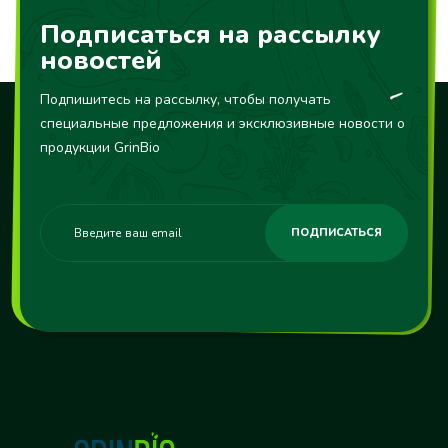
Это позволит вам если не полностью, но на 80-
100% уйти от использования химических
Подписаться на рассылку
минералов для гидропоники!
новостей
Подпишитесь на рассылку, чтобы получать
специальные предложения и эксклюзивные новости о
продукции GrinBio