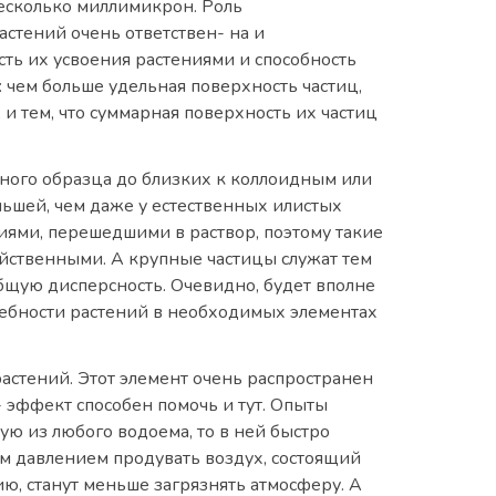
несколько миллимикрон. Роль
тений очень ответствен- на и
ть их усвоения растениями и способность
 чем больше удельная поверхность частиц,
 и тем, что суммарная поверхность их частиц
нного образца до близких к коллоидным или
льшей, чем даже у естественных илистых
ями, перешедшими в раствор, поэтому такие
ейственными. А крупные частицы служат тем
бщую дисперсность. Очевидно, будет вполне
ребности растений в необходимых элементах
растений. Этот элемент очень распространен
Г- эффект способен помочь и тут. Опыты
ую из любого водоема, то в ней быстро
им давлением продувать воздух, состоящий
ю, станут меньше загрязнять атмосферу. А