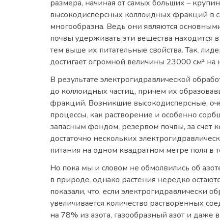
размера, начиная от самых больших – крупи
высокодисперсных коллоидных фракций в со
многообразна. Ведь они являются основными
почвы удерживать эти вещества находится в
тем выше их питательные свойства. Так, лиде
достигает огромной величины 23000 см² на 
В результате электрогидравлической обрабо
до коллоидных частиц, причем их образовав
фракций. Возникшие высокодисперсные, оче
процессы, как растворение и особенно сорб
запасным фондом, резервом почвы, за счет 
достаточно нескольких электрогидравлическ
питания на одном квадратном метре поля в т
Но пока мы и словом не обмолвились об азот
в природе, однако растения нередко остаются
показали, что, если электрогидравлически о
увеличивается количество растворенных сое
на 78% из азота, газообразный азот и даже 