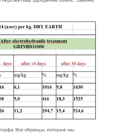
я перспектива: удобрение полей… самими
 торфа. Все образцы, которые мы