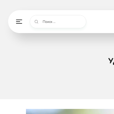
Поиск ...
У