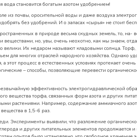
я вода становится богатым азотом удобрением!
поле из почвы, оросительной воды и даже воздуха электр
удобрять без удобрений. И о запасах «сырья» не стоит бе
ространенных в природе весьма скудных земель, то, на- 
и веществами, но, увы, очень неохотно, как мы знаем, отд
о велики. Их недаром называют кладовыми солнца. Торф, 
ьем для многих отраслей народного хозяйства. Однако у
а этот процесс в естественных условиях протекает очень
огические – способы, позволяющие перевести органическо
езвычайную эффективность электрогидравлической обрабо
го вещества торфа, связанных форм азота и других питат
ыми растениями. Например, содержание аммиачного азота 
вещества в 1,5-6 раз.
ди. Эксперименты выявили, что разложение органическог
лерода и других питательных элементов продолжается и 
 сотен опытов было установлено, что свободное хранение