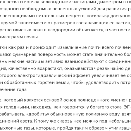
нок песка и кончая коллоидными частицами диаметром в 
здании необходимых почвенных условий для развития рас
 поставщиками питательных веществ, поскольку доступнос
 прямой зависимости от размеров составляющих ее частиц:
рство илистых почв в плодородии объясняется, в частности,
килограмм почвы.
тки как раз и происходит измельчение почти всего почве
шаяся суммарная поверхность может стать значительно бо
нь мелкие частицы активно взаимодействуют с соединени
ция, качественно возрастают, оказываются чрезвычайно д
которого электрогидравлический эффект увеличивает ее о
и обработанных горстей земли, чтобы удовлетворить пот
ечение года.
е, который является основой основ полноценного «меню» 
 голодными, находясь, как говорится, у богатого стола. Э
брабатывать, «дробить» обыкновенную поливную воду, взят
динений азота. К тому же сквозь нее можно под небольш
выхлопные газы, которые, пройдя таким образом утилизаци