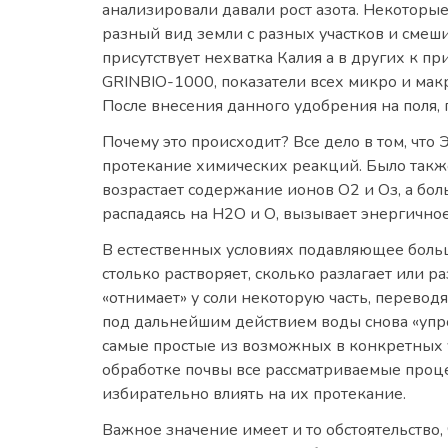
анализировали давали рост азота. Некоторые
разный вид земли с разных участков и смеши
присутствует нехватка Калия а в других к п
GRINBIO-1000, показатели всех микро и мак
После внесения данного удобрения на поля, 
Почему это происходит? Все дело
в том, что
протекание химических реакций. Было также
возрастает содержание ионов О2 и Оз, а бо
распадаясь на Н2О и О, вызывает энергично
В естественных условиях подавляющее больши
столько растворяет, сколько разлагает или р
«отнимает» у соли некоторую часть, переводя
под дальнейшим действием воды снова «упро
самые простые из возможных в конкретных ус
обработке почвы все рассматриваемые процес
избирательно влиять на их протекание.
Важное значение имеет и то обстоятельство,