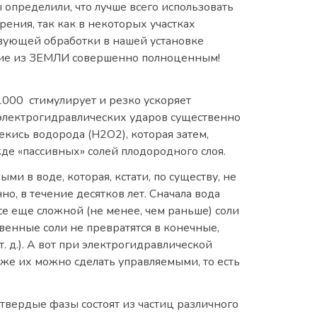
 определили, что лучше всего использовать
ения, так как в некоторых участках
ствующей обработки в нашей установке
ение из ЗЕМЛИ совершенно полноценным!
-1000 стимулирует и резко ускоряет
м электрогидравлических ударов существенно
кись водорода (Н2О2), которая затем,
е «пассивных» солей плодородного слоя.
 в воде, которая, кстати, по существу, не
но, в течение десятков лет. Сначала вода
все еще сложной (не менее, чем раньше) соли
венные соли не превратятся в конечные,
 д.). А вот при электрогидравлической
 же их можно сделать управляемыми, то есть
 твердые фазы состоят из частиц различного