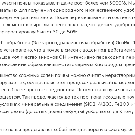
 участи почвы показывали даже рост более чем 3000%. Мы
вать их для получения однородного и качественного удобр
римеру натрия или азота. После перемешивания и соответ
роэлементов выросли в несколько раз, что делает удобр
прирост урожая был от 30 до 50%.
 ЭГ- обработка (Электрогидравлическая обработка) GrinBio
 установлено, что в почве в смеси с водой под действие
льшое количество анионов ОН интенсивно переходит в пере
е окисление образовавшимся атомарным кислородом прежд
нство сложных солей почвы можно считать нерастворимыми
азрушает их, осуществляя этот процесс чрезвычайно медлен
 ее в более простые соединения. Потом оставшаяся часть 
щается». Так продолжается до тех пор, пока исходные поч
ловиях минеральные соединения (SiO2, Al2O3, Fe2O3 и т.
сы резко (до сотых долей секунды) ускоряются да к тому
 что почва представляет собой полидисперсную систему: ее