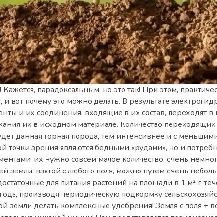
 Кажется, парадоксальным, но это так! При этом, практич
а, и вот почему это можно делать. В результате электрог
нты и их соединения, входящие в их состав, переходят в
ания их в исходном материале. Количество переходящих в
будет данная горная порода, тем интенсивнее и с меньши
той точки зрения являются бедными «рудами», но и потребн
ментами, их нужно совсем малое количество, очень немно
тей земли, взятой с любого поля, можно путем очень небо
достаточные для питания растений на площади в 1 м² в теч
е года, производя периодическую подкормку сельскохозяйст
й земли делать комплексные удобрения! Земля с поля + в