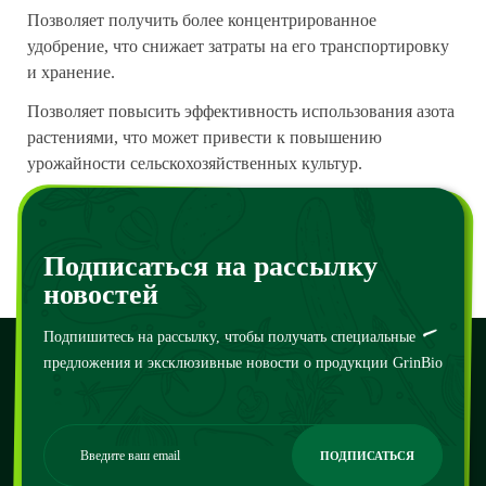
Позволяет получить более концентрированное
удобрение, что снижает затраты на его транспортировку
и хранение.
Позволяет повысить эффективность использования азота
растениями, что может привести к повышению
урожайности сельскохозяйственных культур.
В целом, получение 100% азота для производства
удобрений является перспективным направлением, но
оно требует решения ряда технологических и
Подписаться на рассылку
экономических проблем.
новостей
Подпишитесь на рассылку, чтобы получать специальные
предложения и эксклюзивные новости о продукции GrinBio