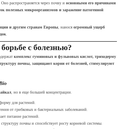
. Оно распространяется через почву и
основными его причинами
ток полезных микроорганизмов и заражение патогенной
нции и другим странам Европы
, нанося
огромный ущерб
док
.
 борьбе с болезнью?
одержат
комплекс гуминовых и фульвовых кислот, триходерму
труктуру почвы, защищают корни от болезней, стимулируют
Bio
Байкал
, но в еще большей концентрации.
форму для растений.
ения от грибковых и бактериальных заболеваний.
ает питание растений.
 структуру почвы и способствует росту корневой системы.