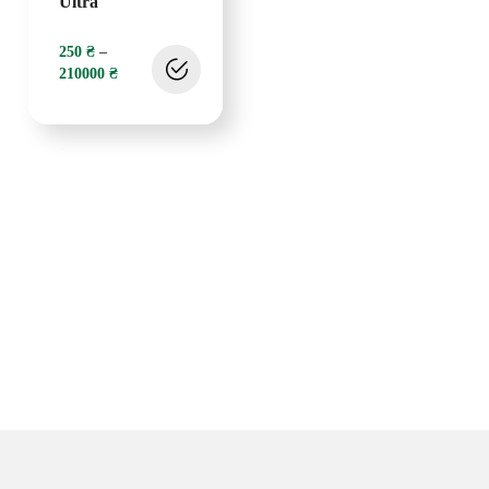
Ultra
250
₴
–
210000
₴