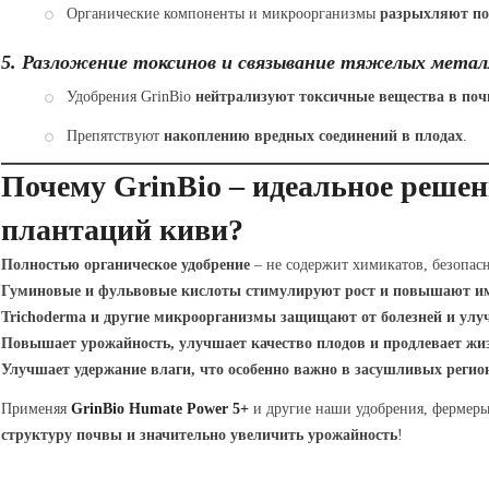
Органические компоненты и микроорганизмы
разрыхляют по
5. Разложение токсинов и связывание тяжелых метал
Удобрения GrinBio
нейтрализуют токсичные вещества в поч
Препятствуют
накоплению вредных соединений в плодах
.
Почему GrinBio – идеальное решен
плантаций киви?
Полностью органическое удобрение
– не содержит химикатов, безопасн
Гуминовые и фульвовые кислоты стимулируют рост и повышают и
Trichoderma и другие микроорганизмы защищают от болезней и у
Повышает урожайность, улучшает качество плодов и продлевает жи
Улучшает удержание влаги, что особенно важно в засушливых регио
Применяя
GrinBio Humate Power 5+
и другие наши удобрения, фермер
структуру почвы и значительно увеличить урожайность
!