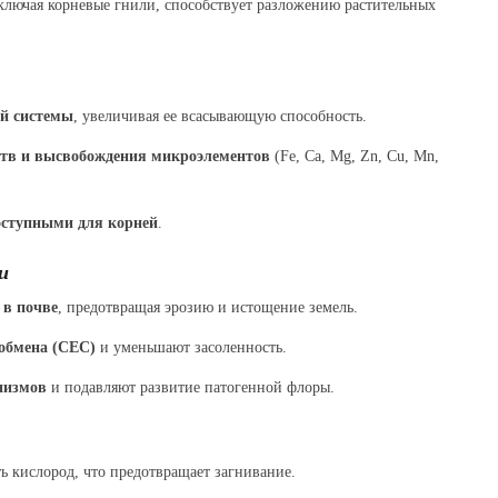
ключая корневые гнили, способствует разложению растительных
й системы
, увеличивая ее всасывающую способность.
ств и высвобождения микроэлементов
(Fe, Ca, Mg, Zn, Cu, Mn,
оступными для корней
.
и
в почве
, предотвращая эрозию и истощение земель.
 обмена (CEC)
и уменьшают засоленность.
низмов
и подавляют развитие патогенной флоры.
ь кислород, что предотвращает загнивание.