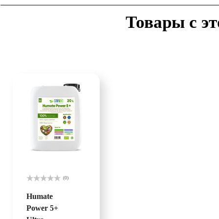
Товары с эт
(0)
Оценка
0
Humate
из
Power 5+
5