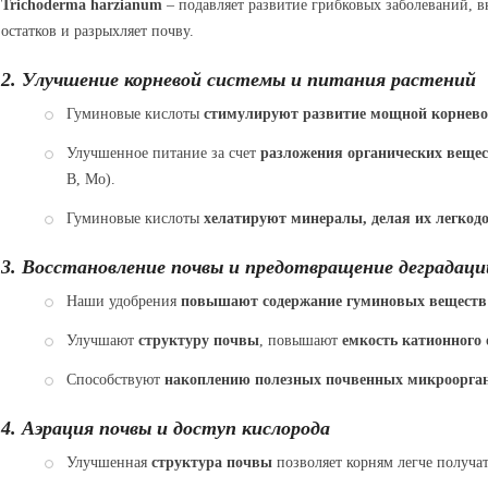
Trichoderma harzianum
– подавляет развитие грибковых заболеваний, в
остатков и разрыхляет почву.
2. Улучшение корневой системы и питания растений
Гуминовые кислоты
стимулируют развитие мощной корнево
Улучшенное питание за счет
разложения органических веще
B, Mo).
Гуминовые кислоты
хелатируют минералы, делая их легкод
3. Восстановление почвы и предотвращение деградаци
Наши удобрения
повышают содержание гуминовых веществ 
Улучшают
структуру почвы
, повышают
емкость катионного
Способствуют
накоплению полезных почвенных микроорга
4. Аэрация почвы и доступ кислорода
Улучшенная
структура почвы
позволяет корням легче получат