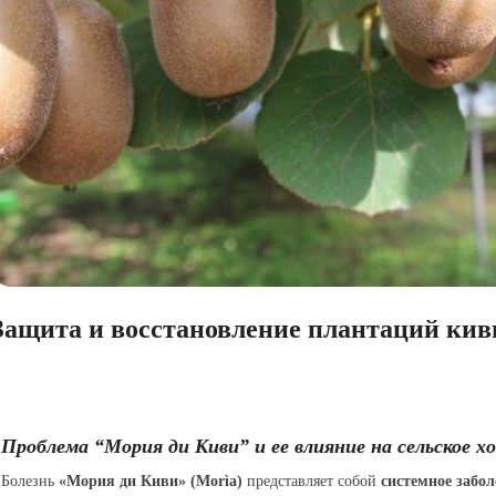
Защита и восстановление плантаций кив
Проблема “Мория ди Киви” и ее влияние на сельское х
Болезнь
«Мория ди Киви» (Morìa)
представляет собой
системное забо