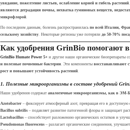
увядание, пожелтение листьев, ослабление корней и гибель растений
являются деградация почвы, нехватка гуминовых веществ, недоста
микрофлорой
.
По последним данным, болезнь распространилась
по всей Италии, Фра
сельскому хозяйству
. Некоторые регионы уже потеряли
до 50-70% поса
Как удобрения GrinBio помогают в
GrinBio Humate Power 5+
и другие наши органические биопрепараты с
и полезные почвенные бактерии
. Эти компоненты
восстанавливают с
рост и повышают устойчивость растений
.
1. Полезные микроорганизмы в составе удобрений Grin
Наши удобрения содержат
аналогичные микроорганизмы, как в ЭМ-
Azotobacter
– фиксирует атмосферный азот, превращая его в доступную 
Bacillus subtilis
– подавляет развитие патогенной флоры и защищает раст
Lactobacillus
– способствует разложению органических остатков и улучш
Pseudomonas fluorescens
– разлагает органические соединения, улучшает