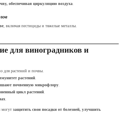
чву, обеспечивая циркуляцию воздуха
.
лов
ве
, включая пестициды и тяжелые металлы.
ие для виноградников и
о для растений и почвы.
ммунитет растений
.
лучшают почвенную микрофлору
.
зненный цикл растений
.
нах
.
ы могут
защитить свои посадки от болезней, улучшить