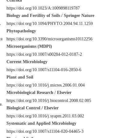
Ссылка
https://doi.org/10.1023/A:1009898119787
Biology and Fertility of Soils / Springer Nature
.
https://doi.org/10.1094/PHYTO.2004.94.11.1259
Phytopathology
ия
https://doi.org/10.3390/microorganisms10112256
Microorganisms (MDPI)
https://doi.org/10.1007/s00284-012-0187-2
Current Microbiology
https://doi.org/10.1007/s11104-016-2850-6
Plant and Soil
https://doi.org/10.1016/j.micres.2006.01.004
Microbiological Research / Elsevier
https://doi.org/10.1016/j.biocontrol.2008.02.005
в.
Biological Control / Elsevier
https://doi.org/10.1016/j.syapm.2011.03.002
Systematic and Applied Microbiology
https://doi.org/10.1007/s11104-020-04465-3