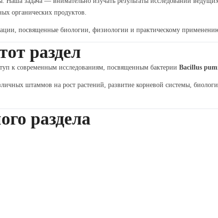
. Наша задача — внимательно изучать результаты исследований ведущи
ных органических продуктов.
кации, посвященные биологии, физиологии и практическому применен
тот раздел
оступ к современным исследованиям, посвященным бактерии
Bacillus pum
личных штаммов на рост растений, развитие корневой системы, биолог
ого раздела