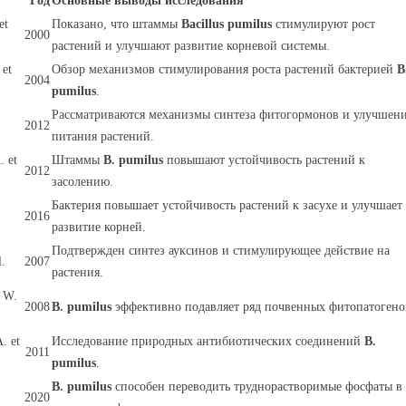
Год
Основные выводы исследования
et
Показано, что штаммы
Bacillus pumilus
стимулируют рост
2000
растений и улучшают развитие корневой системы.
 et
Обзор механизмов стимулирования роста растений бактерией
B
2004
pumilus
.
Рассматриваются механизмы синтеза фитогормонов и улучшен
2012
питания растений.
. et
Штаммы
B. pumilus
повышают устойчивость растений к
2012
засолению.
Бактерия повышает устойчивость растений к засухе и улучшает
2016
развитие корней.
Подтвержден синтез ауксинов и стимулирующее действие на
l.
2007
растения.
l W.
2008
B. pumilus
эффективно подавляет ряд почвенных фитопатогено
. et
Исследование природных антибиотических соединений
B.
2011
pumilus
.
B. pumilus
способен переводить труднорастворимые фосфаты в
2020