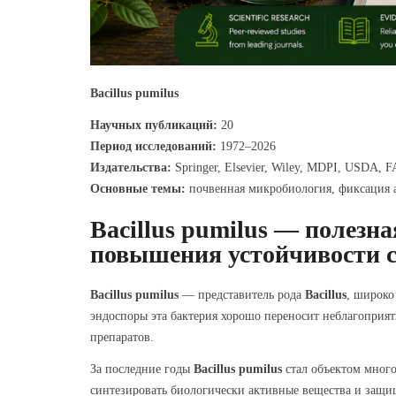
Bacillus pumilus
Научных публикаций:
20
Период исследований:
1972–2026
Издательства:
Springer, Elsevier, Wiley, MDPI, USDA, FAO
Основные темы:
почвенная микробиология, фиксация а
Bacillus pumilus — полезн
повышения устойчивости с
Bacillus pumilus
— представитель рода
Bacillus
, широко
эндоспоры эта бактерия хорошо переносит неблагоприят
препаратов.
За последние годы
Bacillus pumilus
стал объектом много
синтезировать биологически активные вещества и защищ