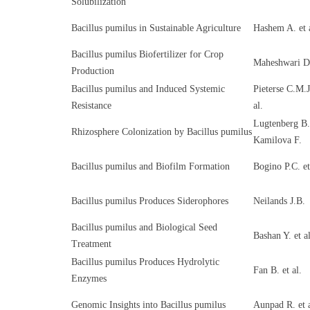
Solubilization
Bacillus pumilus in Sustainable Agriculture
Hashem A. et 
Bacillus pumilus Biofertilizer for Crop
Maheshwari D
Production
Bacillus pumilus and Induced Systemic
Pieterse C.M.J
Resistance
al.
Lugtenberg B.
Rhizosphere Colonization by Bacillus pumilus
Kamilova F.
Bacillus pumilus and Biofilm Formation
Bogino P.C. et
Bacillus pumilus Produces Siderophores
Neilands J.B.
Bacillus pumilus and Biological Seed
Bashan Y. et al
Treatment
Bacillus pumilus Produces Hydrolytic
Fan B. et al.
Enzymes
Genomic Insights into Bacillus pumilus
Aunpad R. et a