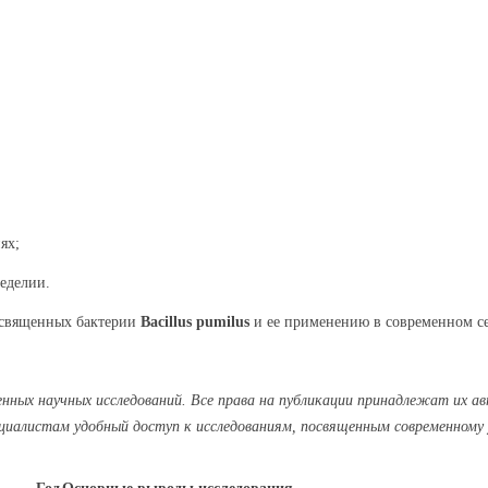
ях;
леделии.
освященных бактерии
Bacillus pumilus
и ее применению в современном се
нных научных исследований. Все права на публикации принадлежат их а
циалистам удобный доступ к исследованиям, посвященным современному у