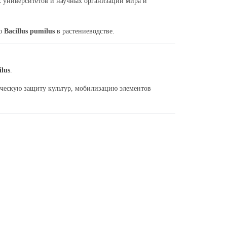
х университетов и научных организаций мира и
ию
Bacillus pumilus
в растениеводстве.
ilus
.
ическую защиту культур, мобилизацию элементов