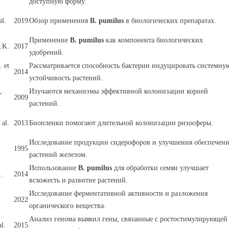
доступную форму.
al.
2019
Обзор применения
B. pumilus
в биологических препаратах.
Применение
B. pumilus
как компонента биологических
.K.
2017
удобрений.
. et
Рассматривается способность бактерии индуцировать системну
2014
устойчивость растений.
,
Изучаются механизмы эффективной колонизации корней
2009
растений.
 al.
2013
Биопленки помогают длительной колонизации ризосферы.
Исследование продукции сидерофоров и улучшения обеспечен
1995
растений железом.
Использование
B. pumilus
для обработки семян улучшает
.
2014
всхожесть и развитие растений.
Исследование ферментативной активности и разложения
2022
органического вещества.
Анализ генома выявил гены, связанные с ростостимулирующей
l.
2015