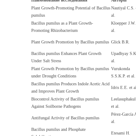
Наименование исследования
Авторы
Plant Growth-Promoting Potential of Bacillus
Nautiyal C.S. 
pumilus
al.
Bacillus pumilus as a Plant Growth-
Kloepper J.W.
Promoting Rhizobacterium
al.
Plant Growth Promotion by Bacillus pumilus
Glick B.R.
Bacillus pumilus Enhances Plant Growth
Upadhyay S.K
Under Salt Stress
al.
Plant Growth Promotion by Bacillus pumilus
Vurukonda
under Drought Conditions
S.S.K.P. et al.
Bacillus pumilus Produces Indole Acetic Acid
Idris E.E. et a
and Improves Plant Growth
Biocontrol Activity of Bacillus pumilus
Leelasuphaku
Against Soilborne Pathogens
et al.
Pérez-García A
Antifungal Activity of Bacillus pumilus
al.
Bacillus pumilus and Phosphate
Etesami H.