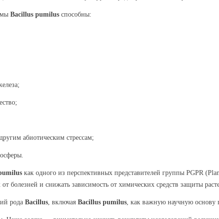
аммы
Bacillus pumilus
способны:
елеза;
ество;
 другим абиотическим стрессам;
зосферы.
 pumilus
как одного из перспективных представителей группы PGPR (Plant
от болезней и снижать зависимость от химических средств защиты раст
рий рода
Bacillus
, включая
Bacillus pumilus
, как важную научную основу 