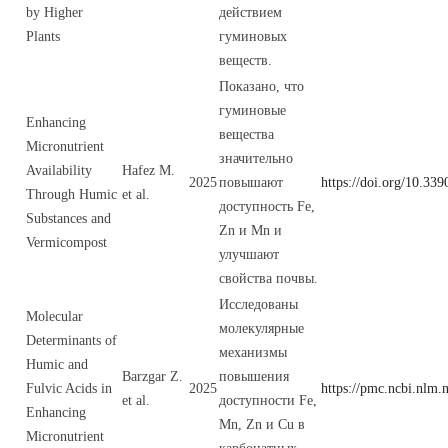
by Higher
действием
Plants
гуминовых
веществ.
Показано, что
гуминовые
Enhancing
вещества
Micronutrient
значительно
Availability
Hafez M.
2025
повышают
https://doi.org/10.33
Through Humic
et al.
доступность Fe,
Substances and
Zn и Mn и
Vermicompost
улучшают
свойства почвы.
Исследованы
Molecular
молекулярные
Determinants of
механизмы
Humic and
Barzgar Z.
повышения
Fulvic Acids in
2025
https://pmc.ncbi.nlm.
et al.
доступности Fe,
Enhancing
Mn, Zn и Cu в
Micronutrient