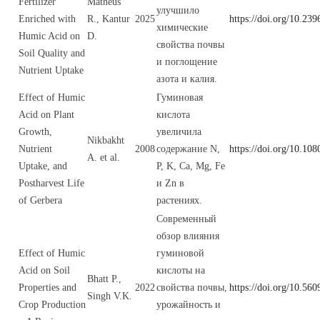
Fertilizer
Matheus
улучшило
Enriched with
R., Kantur
2025
https://doi.org/10.239
химические
Humic Acid on
D.
свойства почвы
Soil Quality and
и поглощение
Nutrient Uptake
азота и калия.
Effect of Humic
Гуминовая
Acid on Plant
кислота
Growth,
увеличила
Nikbakht
Nutrient
2008
содержание N,
https://doi.org/10.1
A. et al.
Uptake, and
P, K, Ca, Mg, Fe
Postharvest Life
и Zn в
of Gerbera
растениях.
Современный
обзор влияния
Effect of Humic
гуминовой
Acid on Soil
кислоты на
Bhatt P.,
Properties and
2022
свойства почвы,
https://doi.org/10.56
Singh V.K.
Crop Production
урожайность и