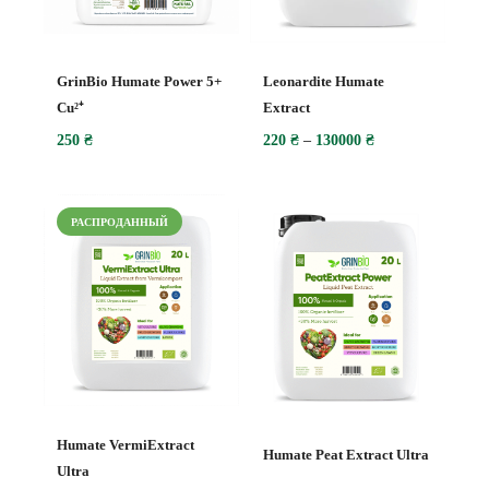
GrinBio Humate Power 5+
Leonardite Humate
Cu²⁺
Extract
250
₴
220
₴
–
130000
₴
РАСПРОДАННЫЙ
Humate VermiExtract
Humate Peat Extract Ultra
Ultra