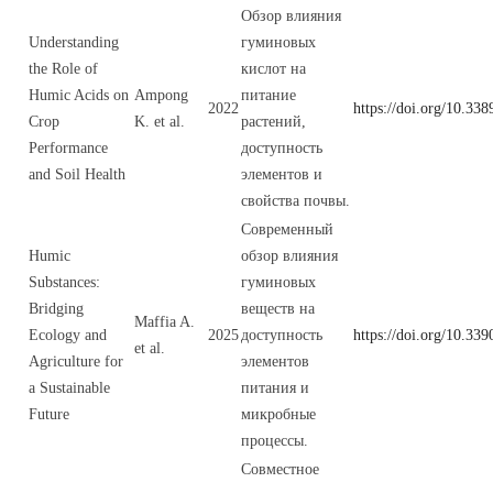
Обзор влияния
Understanding
гуминовых
the Role of
кислот на
Humic Acids on
Ampong
питание
2022
https://doi.org/10.33
Crop
K. et al.
растений,
Performance
доступность
and Soil Health
элементов и
свойства почвы.
Современный
Humic
обзор влияния
Substances:
гуминовых
Bridging
веществ на
Maffia A.
Ecology and
2025
доступность
https://doi.org/10.3
et al.
Agriculture for
элементов
a Sustainable
питания и
Future
микробные
процессы.
Совместное