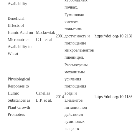
карбонатных
Availability
почвах.
Гуминовая
Beneficial
кислота
Effects of
повысила
Humic Acid on
Mackowiak
2001
доступность и
https://doi.org/10.213
Micronutrient
C.L. et al.
поглощение
Availability to
микроэлементов
Wheat
пшеницей.
Рассмотрены
механизмы
Physiological
усиления
Responses to
поглощения
Humic
Canellas
воды и
2014
https://doi.org/10.11
Substances as
L.P. et al.
элементов
Plant Growth
питания под
Promoters
действием
гуминовых
веществ.