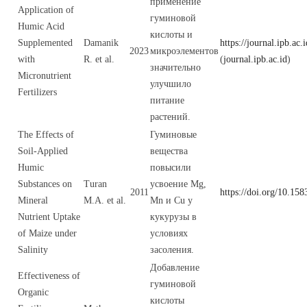
применение
Application of
гуминовой
Humic Acid
кислоты и
Supplemented
Damanik
https://journal.ipb.a
2023
микроэлементов
with
R. et al.
(
journal.ipb.ac.id
)
значительно
Micronutrient
улучшило
Fertilizers
питание
растений.
The Effects of
Гуминовые
Soil-Applied
вещества
Humic
повысили
Substances on
Turan
усвоение Mg,
2011
https://doi.org/10.15
Mineral
M.A. et al.
Mn и Cu у
Nutrient Uptake
кукурузы в
of Maize under
условиях
Salinity
засоления.
Добавление
Effectiveness of
гуминовой
Organic
кислоты