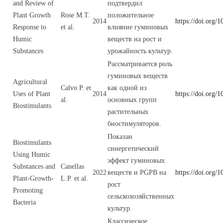
and Review of
подтвердил
Plant Growth
Rose M.T.
положительное
2014
https://doi.org/
Response to
et al.
влияние гуминовых
Humic
веществ на рост и
Substances
урожайность культур.
Рассматривается роль
гуминовых веществ
Agricultural
Calvo P. et
как одной из
Uses of Plant
2014
https://doi.org/
al.
основных групп
Biostimulants
растительных
биостимуляторов.
Показан
Biostimulants
синергетический
Using Humic
эффект гуминовых
Substances and
Canellas
2022
веществ и PGPB на
https://doi.org
Plant-Growth-
L.P. et al.
рост
Promoting
сельскохозяйственных
Bacteria
культур.
Классическое