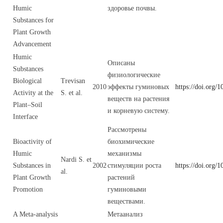
Humic
здоровье почвы.
Substances for
Plant Growth
Advancement
Humic
Описаны
Substances
физиологические
Biological
Trevisan
2010
эффекты гуминовых
https://doi.org/
Activity at the
S. et al.
веществ на растения
Plant–Soil
и корневую систему.
Interface
Рассмотрены
Bioactivity of
биохимические
Humic
механизмы
Nardi S. et
Substances in
2002
стимуляции роста
https://doi.org
al.
Plant Growth
растений
Promotion
гуминовыми
веществами.
A Meta-analysis
Метаанализ