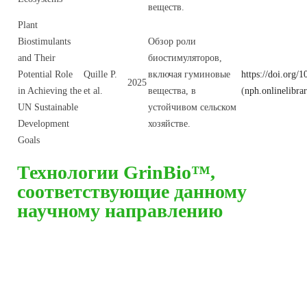
веществ.
Plant
Biostimulants
Обзор роли
and Their
биостимуляторов,
Potential Role
Quille P.
включая гуминовые
https://doi.org/
2025
in Achieving the
et al.
вещества, в
(
nph.onlinelibra
UN Sustainable
устойчивом сельском
Development
хозяйстве.
Goals
Технологии GrinBio™,
соответствующие данному
научному направлению
Наши удобрения