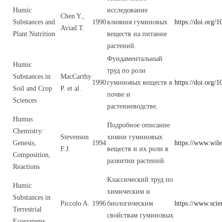
Humic
исследование
Chen Y.,
Substances and
1990
влияния гуминовых
https://doi.org/
Aviad T.
Plant Nutrition
веществ на питание
растений.
Фундаментальный
Humic
труд по роли
Substances in
MacCarthy
1990
гуминовых веществ в
https://doi.org/
Soil and Crop
P. et al.
почве и
Sciences
растениеводстве.
Humus
Подробное описание
Chemistry:
Stevenson
химии гуминовых
Genesis,
1994
https://www.wil
F.J.
веществ и их роли в
Composition,
развитии растений.
Reactions
Классический труд по
Humic
химическим и
Substances in
Piccolo A.
1996
биологическим
https://www.sci
Terrestrial
свойствам гуминовых
Ecosystems