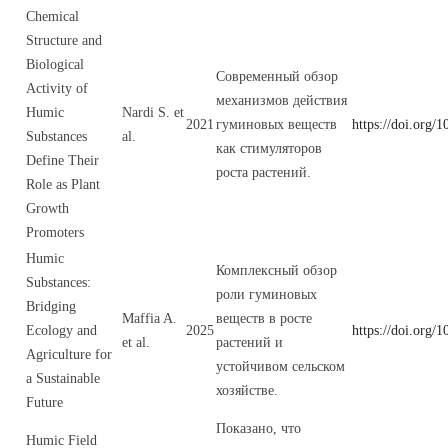
Chemical
Structure and
Biological
Современный обзор
Activity of
механизмов действия
Humic
Nardi S. et
2021
гуминовых веществ
https://doi.org
Substances
al.
как стимуляторов
Define Their
роста растений.
Role as Plant
Growth
Promoters
Humic
Комплексный обзор
Substances:
роли гуминовых
Bridging
Maffia A.
веществ в росте
Ecology and
2025
https://doi.org
et al.
растений и
Agriculture for
устойчивом сельском
a Sustainable
хозяйстве.
Future
Показано, что
Humic Field