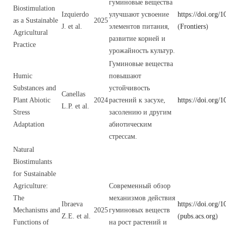
гуминовые вещества
Biostimulation
Izquierdo
улучшают усвоение
https://doi.org/
as a Sustainable
2025
J. et al.
элементов питания,
(
Frontiers
)
Agricultural
развитие корней и
Practice
урожайность культур.
Гуминовые вещества
Humic
повышают
Substances and
устойчивость
Canellas
Plant Abiotic
2024
растений к засухе,
https://doi.org/
L.P. et al.
Stress
засолению и другим
Adaptation
абиотическим
стрессам.
Natural
Biostimulants
for Sustainable
Agriculture:
Современный обзор
The
механизмов действия
Ibraeva
https://doi.org/
Mechanisms and
2025
гуминовых веществ
Z.E. et al.
(
pubs.acs.org
)
Functions of
на рост растений и