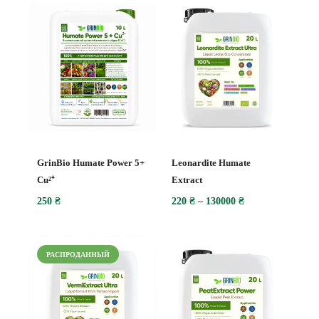
GrinBio Humate Power 5+
Leonardite Humate
Cu²⁺
Extract
250
₴
220
₴
–
130000
₴
РАСПРОДАННЫЙ