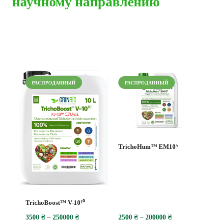
научному направлению
Наши удобрения
РАСПРОДАННЫЙ
РАСПРОДАННЫЙ
TrichoHum™ EM10⁹
TrichoBoost™ V-10¹⁰
3500
₴
–
250000
₴
2500
₴
–
200000
₴