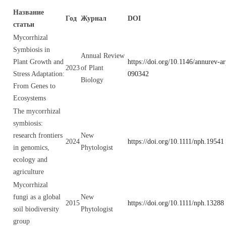
Название
Год
Журнал
DOI
статьи
Mycorrhizal
Symbiosis in
Annual Review
Plant Growth and
https://doi.org/10.1146/annurev-a
2023
of Plant
Stress Adaptation:
090342
Biology
From Genes to
Ecosystems
The mycorrhizal
symbiosis:
research frontiers
New
2024
https://doi.org/10.1111/nph.19541
in genomics,
Phytologist
ecology and
agriculture
Mycorrhizal
fungi as a global
New
2015
https://doi.org/10.1111/nph.13288
soil biodiversity
Phytologist
group