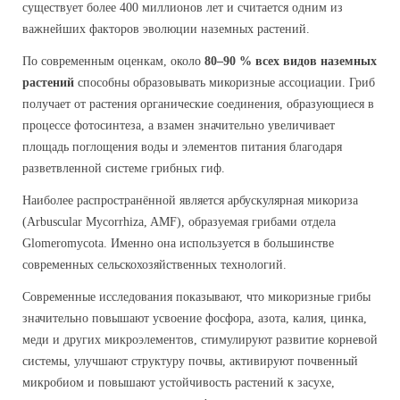
существует более 400 миллионов лет и считается одним из
важнейших факторов эволюции наземных растений.
По современным оценкам, около
80–90 % всех видов наземных
растений
способны образовывать микоризные ассоциации. Гриб
получает от растения органические соединения, образующиеся в
процессе фотосинтеза, а взамен значительно увеличивает
площадь поглощения воды и элементов питания благодаря
разветвленной системе грибных гиф.
Наиболее распространённой является арбускулярная микориза
(Arbuscular Mycorrhiza, AMF), образуемая грибами отдела
Glomeromycota. Именно она используется в большинстве
современных сельскохозяйственных технологий.
Современные исследования показывают, что микоризные грибы
значительно повышают усвоение фосфора, азота, калия, цинка,
меди и других микроэлементов, стимулируют развитие корневой
системы, улучшают структуру почвы, активируют почвенный
микробиом и повышают устойчивость растений к засухе,