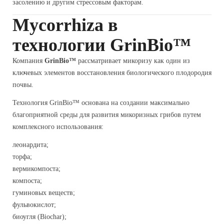
засолению и другим стрессовым факторам.
Mycorrhiza в
технологии GrinBio™
Компания
GrinBio™
рассматривает микоризу как один из
ключевых элементов восстановления биологического плодородия
почвы.
Технология GrinBio™ основана на создании максимально
благоприятной среды для развития микоризных грибов путем
комплексного использования:
леонардита;
торфа;
вермикомпоста;
компоста;
гуминовых веществ;
фульвокислот;
биоугля (Biochar);