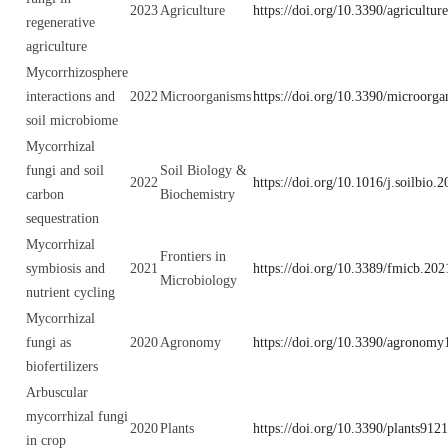
2023
Agriculture
https://doi.org/10.3390/agricultu
regenerative
agriculture
Mycorrhizosphere
interactions and
2022
Microorganisms
https://doi.org/10.3390/microorg
soil microbiome
Mycorrhizal
fungi and soil
Soil Biology &
2022
https://doi.org/10.1016/j.soilbio.
carbon
Biochemistry
sequestration
Mycorrhizal
Frontiers in
symbiosis and
2021
https://doi.org/10.3389/fmicb.20
Microbiology
nutrient cycling
Mycorrhizal
fungi as
2020
Agronomy
https://doi.org/10.3390/agronom
biofertilizers
Arbuscular
mycorrhizal fungi
2020
Plants
https://doi.org/10.3390/plants912
in crop