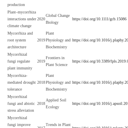
production
Plant–mycorrhiza
Global Change
interactions under
2020
https://doi.org/10.1111/gcb.15086
Biology
climate change
Mycorrhiza and
Plant
root system
2019
Physiology and
https://doi.org/10.1016/j.plaphy.
architecture
Biochemistry
Mycorrhizal
Frontiers in
fungi regulate
2019
https://doi.org/10.3389/fpls.2019
Plant Science
plant immunity
Mycorrhiza-
Plant
mediated drought
2018
Physiology and
https://doi.org/10.1016/j.plaphy.
tolerance
Biochemistry
Mycorrhizal
Applied Soil
fungi and abiotic
2018
https://doi.org/10.1016/j.apsoil.2
Ecology
stress alleviation
Mycorrhizal
fungi improve
Trends in Plant