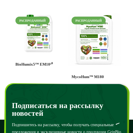
РАСПРОДАННЫЙ
РАСПРОДАННЫЙ
BioHumix5™ EM10¹⁰
MycoHum™ M180
250
₴
–
180000
₴
4000
₴
–
300000
₴
Подписаться на рассылку
новостей
Подпишитесь на рассылку, чтобы получать специальные
предложения и эксклюзивные новости о продукции GrinBio