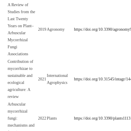
A Review of
Studies from the
Last Twenty
Years on Plant–
2019
Agronomy
https://doi.org/10.3390/agronom
Arbuscular
Mycorrhizal
Fungi
Associations
Contribution of
mycorrhizae to
sustainable and
International
2021
https://doi.org/10.31545/intagr/1
ecological
Agrophysics
agriculture: A
review
Arbuscular
mycorrhizal
fungi:
2022
Plants
https://doi.org/10.3390/plants111
mechanisms and