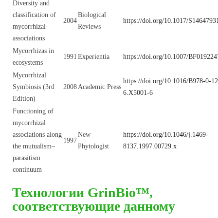
Diversity and
classification of
Biological
2004
https://doi.org/10.1017/S146479
mycorrhizal
Reviews
associations
Mycorrhizas in
1991
Experientia
https://doi.org/10.1007/BF019224
ecosystems
Mycorrhizal
https://doi.org/10.1016/B978-0-1
Symbiosis (3rd
2008
Academic Press
6.X5001-6
Edition)
Functioning of
mycorrhizal
associations along
New
https://doi.org/10.1046/j.1469-
1997
the mutualism–
Phytologist
8137.1997.00729.x
parasitism
continuum
Технологии GrinBio™,
соответствующие данному