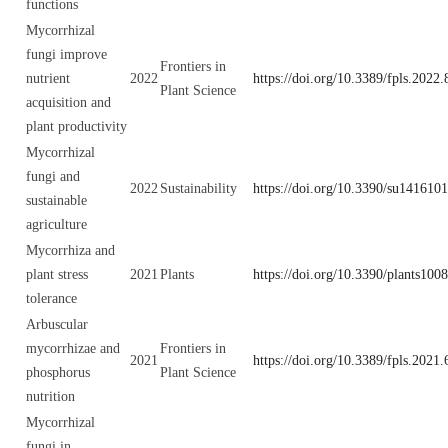
functions
Mycorrhizal
fungi improve
Frontiers in
nutrient
2022
https://doi.org/10.3389/fpls.2022
Plant Science
acquisition and
plant productivity
Mycorrhizal
fungi and
2022
Sustainability
https://doi.org/10.3390/su141610
sustainable
agriculture
Mycorrhiza and
plant stress
2021
Plants
https://doi.org/10.3390/plants100
tolerance
Arbuscular
mycorrhizae and
Frontiers in
2021
https://doi.org/10.3389/fpls.2021
phosphorus
Plant Science
nutrition
Mycorrhizal
fungi in