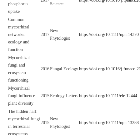
2017
https://doi.org/10.1016/j.tplants.
phosphorus
Science
uptake
Common
mycorrhizal
New
networks:
2017
https://doi.org/10.1111/nph.14370
Phytologist
ecology and
function
Mycorrhizal
fungi and
2016
Fungal Ecology
https://doi.org/10.1016/j.funeco.
ecosystem
functioning
Mycorrhizal
fungi influence
2015
Ecology Letters
https://doi.org/10.1111/ele.12444
plant diversity
The hidden half:
mycorrhizal fungi
New
2015
https://doi.org/10.1111/nph.13288
in terrestrial
Phytologist
ecosystems