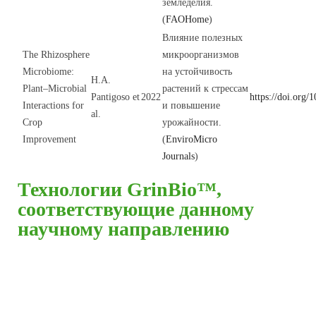
земледелия.
(
FAOHome
)
Влияние полезных
The Rhizosphere
микроорганизмов
Microbiome:
на устойчивость
H.A.
Plant–Microbial
растений к стрессам
Pantigoso et
2022
https://doi.org/
Interactions for
и повышение
al.
Crop
урожайности.
Improvement
(
EnviroMicro
Journals
)
Технологии GrinBio™,
соответствующие данному
научному направлению
Наши удобрения