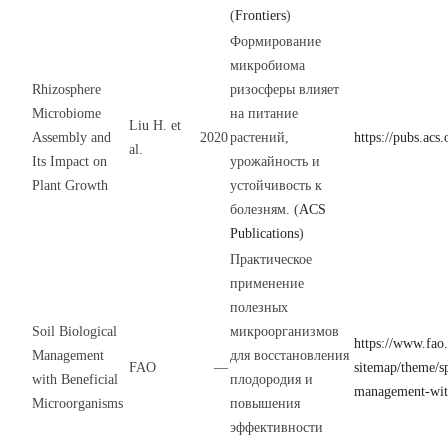
(
Frontiers
)
Формирование
микробиома
Rhizosphere
ризосферы влияет
Microbiome
на питание
Liu H. et
Assembly and
2020
растений,
https://pubs.acs
al.
Its Impact on
урожайность и
Plant Growth
устойчивость к
болезням. (
ACS
Publications
)
Практическое
применение
полезных
Soil Biological
микроорганизмов
https://www.fao.
Management
для восстановления
FAO
—
sitemap/theme/spi
with Beneficial
плодородия и
management-with
Microorganisms
повышения
эффективности