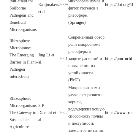
Battlefield for
микроорганизмов и
Raaijmakers
2009
https://doi.org
Soilborne
фитопатогенов в
et al.
Pathogens and
ризосфере.
Beneficial
(
Springer
)
Microorganisms
Современный обзор
Rhizosphere
роли микробиома
Microbiome:
ризосферы в
The Emerging
Jing Li et
2021
защите растений и
https://pmc.ncb
Barrier in Plant–
al.
повышении их
Pathogen
устойчивости.
Interactions
(
PMC
)
Микроорганизмы
улучшают развитие
Rhizospheric
корней,
Microorganisms:
S.P.
водоудерживающую
The Gateway to
Dlamini et
2022
https://www.fron
способность почвы
Sustainable
al.
и доступность
Agriculture
элементов питания.