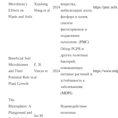
Microbiota’s
Xiaolong
вещества,
2024
https://pmc.ncb
Effects on
Wang et al.
мобилизации азота,
Plants and Soils
фосфора и калия,
синтезе
фитогормонов и
подавлении
патогенов. (
PMC
)
Обзор PGPR и
других полезных
Beneficial Soil
бактерий,
Microbiomes
É. B.
повышающих
and Their
Vincze et
2024
https://www.md
питание растений и
Potential Role in
al.
устойчивость к
Plant Growth
заболеваниям.
(
MDPI
)
The
Rhizosphere: A
Взаимодействие
Playground and
полезных
Jos M.