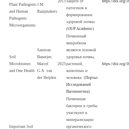
2013
защите от
https://doi.org
Plant Pathogenic
J.M.
патогенов и
and Human
Raaijmakers
формировании
Pathogenic
здоровой почвы.
Microorganisms
(
OUP Academic
)
Почвенный
микробиом
Samiran
является основой
Soil
Banerjee,
здоровья почвы,
Microbiomes
Marcel
2023
растений,
https://doi.org
and One Health
G.A. van
животных и
der Heijden
человека. (
Портал
Исследований
Вагенингена
)
Почвенные
бактерии и грибы
участвуют в
минерализации
Important Soil
органического