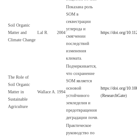
Показана роль
SOM в
секвестрации
Soil Organic
углерода и
Matter and
Lal R.
2004
https://doi.org/10.1
смягчении
Climate Change
последствий
изменения
климата.
Подчеркивается,
что сохранение
The Role of
SOM является
Soil Organic
основой
https://doi.org/10.
Matter in
Wallace A.
1994
устойчивого
(
ResearchGate
)
Sustainable
земледелия и
Agriculture
предотвращения
деградации почв.
Практическое
руководство по