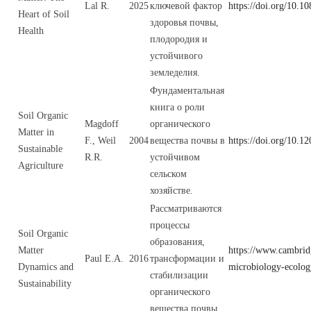
Lal R.
2025
ключевой фактор
https://doi.org/10.
Heart of Soil
здоровья почвы,
Health
плодородия и
устойчивого
земледелия.
Фундаментальная
книга о роли
Soil Organic
Magdoff
органического
Matter in
F., Weil
2004
вещества почвы в
https://doi.org/10.
Sustainable
R.R.
устойчивом
Agriculture
сельском
хозяйстве.
Рассматриваются
процессы
Soil Organic
образования,
Matter
https://www.cambridg
Paul E.A.
2016
трансформации и
Dynamics and
microbiology-ecolog
стабилизации
Sustainability
органического
вещества почвы.