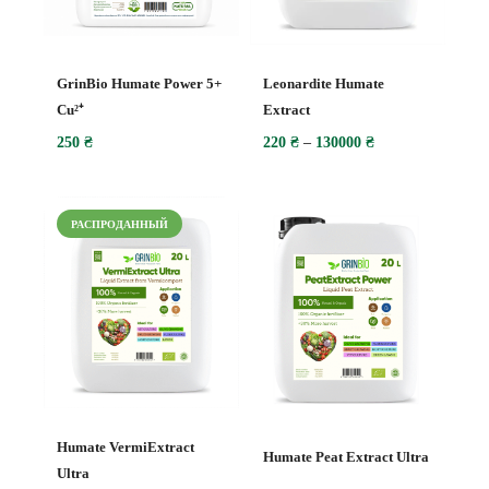
GrinBio Humate Power 5+
Leonardite Humate
Cu²⁺
Extract
250
₴
220
₴
–
130000
₴
РАСПРОДАННЫЙ
Humate VermiExtract
Humate Peat Extract Ultra
Ultra