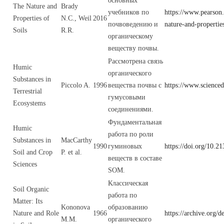
основных
The Nature and
Brady
учебников по
https://www.pearson.
Properties of
N.C., Weil
2016
почвоведению и
nature-and-properti
Soils
R.R.
органическому
веществу почвы.
Рассмотрена связь
Humic
органического
Substances in
Piccolo A.
1996
вещества почвы с
https://www.science
Terrestrial
гумусовыми
Ecosystems
соединениями.
Фундаментальная
Humic
работа по роли
Substances in
MacCarthy
1990
гуминовых
https://doi.org/10.2
Soil and Crop
P. et al.
веществ в составе
Sciences
SOM.
Классическая
Soil Organic
работа по
Matter: Its
Kononova
образованию
Nature and Role
1966
https://archive.org/
M.M.
органического