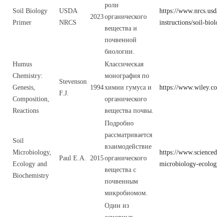
роли
Soil Biology
USDA
https://www.nrcs.usd
2023
органического
Primer
NRCS
instructions/soil-bio
вещества и
почвенной
биологии.
Humus
Классическая
Chemistry:
монография по
Stevenson
Genesis,
1994
химии гумуса и
https://www.wiley.
F.J.
Composition,
органического
Reactions
вещества почвы.
Подробно
рассматривается
Soil
взаимодействие
Microbiology,
https://www.science
Paul E.A.
2015
органического
Ecology and
microbiology-ecolog
вещества с
Biochemistry
почвенным
микробиомом.
Один из