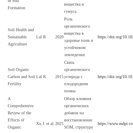
in Soil
вещества и
Formation
гумуса.
Роль
органического
Soil Health and
вещества в
Sustainable
Lal R.
2020
https://doi.org/10.
здоровье почв и
Agriculture
устойчивом
земледелии.
Связь
Soil Organic
органического
Carbon and Soil
Lal R.
2015
углерода с
https://doi.org/10.1
Fertility
плодородием
почвы.
A
Обзор влияния
Comprehensive
органических
Review of the
добавок на
Effects of
восстановление
Xu J. et al.
2025
https://www.mdpi.c
Organic
SOM, структуру