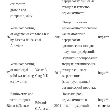
переработку пищевых
earthworm
отходов и качество
growth and
вермикомпоста.
compost quality
Обзор описывает
Vermicomposting
вермикомпостирование
of organic wastes
Sinha R.K.
как технологию
26
2010
https://
by Eisenia fetida:
et al.
переработки
A review
органических отходов и
получения удобрений.
Вермикомпостирование
Vermicomposting
твердых органических
of municipal
Yadav A.,
отходов снижает
27
2011
https://
solid waste using
Garg V.K.
загрязнение и
earthworms
формирует ценный
органический продукт.
Earthworms and
Показана роль
vermicompost
вермикомпоста в
https:/
Edwards
28
can influence
2004
питании растений,
content
C.A. et al.