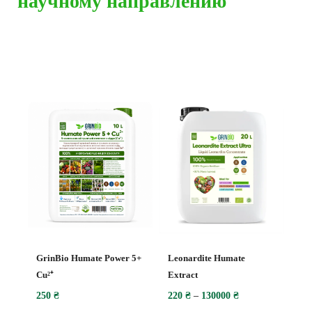
научному направлению
Наши удобрения
GrinBio Humate Power 5+
Leonardite Humate
Cu²⁺
Extract
250
₴
220
₴
–
130000
₴