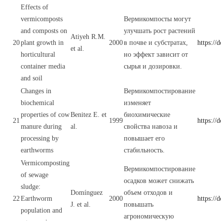
Effects of
vermicomposts
Вермикомпосты могут
and composts on
улучшать рост растений
Atiyeh R.M.
20
plant growth in
2000
в почве и субстратах,
https:/
et al.
horticultural
но эффект зависит от
container media
сырья и дозировки.
and soil
Changes in
Вермикомпостирование
biochemical
изменяет
properties of cow
Benitez E. et
биохимические
21
1999
https:/
manure during
al.
свойства навоза и
processing by
повышает его
earthworms
стабильность.
Vermicomposting
Вермикомпостирование
of sewage
осадков может снижать
sludge:
Domínguez
объем отходов и
22
Earthworm
2000
https:/
J. et al.
повышать
population and
агрономическую