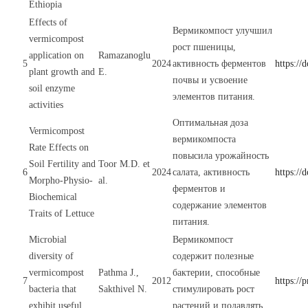
Ethiopia
Effects of
Вермикомпост улучшил
vermicompost
рост пшеницы,
application on
Ramazanoglu
5
2024
активность ферментов
https:/
plant growth and
E.
почвы и усвоение
soil enzyme
элементов питания.
activities
Оптимальная доза
Vermicompost
вермикомпоста
Rate Effects on
повысила урожайность
Soil Fertility and
Toor M.D. et
6
2024
салата, активность
https://
Morpho-Physio-
al.
ферментов и
Biochemical
содержание элементов
Traits of Lettuce
питания.
Microbial
Вермикомпост
diversity of
содержит полезные
vermicompost
Pathma J.,
бактерии, способные
7
2012
https:/
bacteria that
Sakthivel N.
стимулировать рост
exhibit useful
растений и подавлять