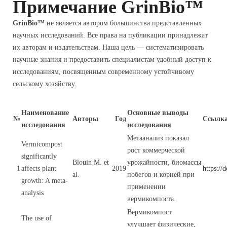
Примечание GrinBio™
GrinBio™
не является автором большинства представленных
научных исследований. Все права на публикации принадлежат
их авторам и издательствам. Наша цель — систематизировать
научные знания и предоставить специалистам удобный доступ к
исследованиям, посвященным современному устойчивому
сельскому хозяйству.
Наименование
Основные выводы
№
Авторы
Год
Ссылк
исследования
исследования
Метаанализ показал
Vermicompost
рост коммерческой
significantly
Blouin M. et
урожайности, биомассы
1
affects plant
2019
https://
al.
побегов и корней при
growth: A meta-
применении
analysis
вермикомпоста.
Вермикомпост
The use of
улучшает физические,