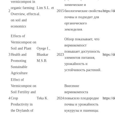
vermicompost in
химические и
organic farming:
Lim S.L. et
2
2015
биологические свойства
https://
Overview, effects
al.
почвы и подходит для
on soil and
органического
economics
земледелия.
Effects of
Обзор показывает, что
Vermicompost on
вермикомпост
Soil and Plant
Oyege I.,
повышает доступность
3
Health and
Bhaskar
2023
https://
элементов питания,
Promoting
M.S.B.
урожайность и
Sustainable
устойчивость растений.
Agriculture
Effect of
Vermicompost on
Внесение
Soil Fertility and
вермикомпоста
4
Crop
Teka K.
2024
повысило плодородие
https:/
Productivity in
почвы и урожайность
the Drylands of
кукурузы и пшеницы.