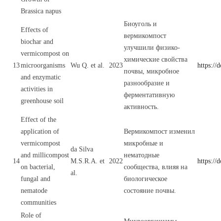
Brassica napus
Биоуголь и
Effects of
вермикомпост
biochar and
улучшили физико-
vermicompost on
химические свойства
13
microorganisms
Wu Q. et al.
2023
https://
почвы, микробное
and enzymatic
разнообразие и
activities in
ферментативную
greenhouse soil
активность.
Effect of the
application of
Вермикомпост изменил
vermicompost
микробные и
da Silva
and millicompost
нематодные
14
M.S.R.A. et
2022
https://
on bacterial,
сообщества, влияя на
al.
fungal and
биологическое
nematode
состояние почвы.
communities
Role of