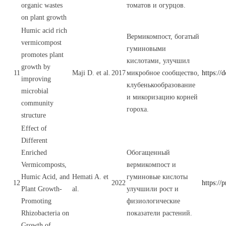
organic wastes
томатов и огурцов.
on plant growth
Humic acid rich
Вермикомпост, богатый
vermicompost
гуминовыми
promotes plant
кислотами, улучшил
growth by
11
Maji D. et al.
2017
микробное сообщество,
https://
improving
клубенькообразование
microbial
и микоризацию корней
community
гороха.
structure
Effect of
Different
Enriched
Обогащенный
Vermicomposts,
вермикомпост и
Humic Acid, and
Hemati A. et
гуминовые кислоты
12
2022
https:/
Plant Growth-
al.
улучшили рост и
Promoting
физиологические
Rhizobacteria on
показатели растений.
Growth of