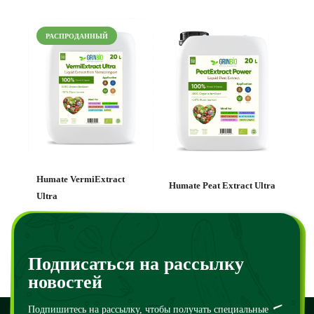
РАСПРОДАННЫЙ
Humate VermiExtract
Humate Peat Extract Ultra
Ultra
120
₴
–
100000
₴
130
₴
–
110000
₴
Подписаться на рассылку
новостей
Подпишитесь на рассылку, чтобы получать специальные