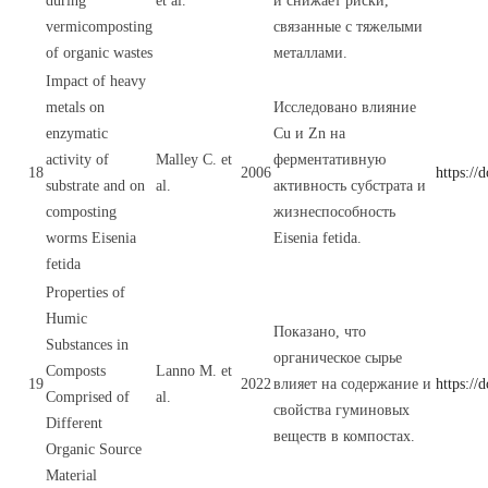
during
et al.
и снижает риски,
vermicomposting
связанные с тяжелыми
of organic wastes
металлами.
Impact of heavy
metals on
Исследовано влияние
enzymatic
Cu и Zn на
activity of
Malley C. et
ферментативную
18
2006
https://
substrate and on
al.
активность субстрата и
composting
жизнеспособность
worms Eisenia
Eisenia fetida.
fetida
Properties of
Humic
Показано, что
Substances in
органическое сырье
Composts
Lanno M. et
19
2022
влияет на содержание и
https://
Comprised of
al.
свойства гуминовых
Different
веществ в компостах.
Organic Source
Material