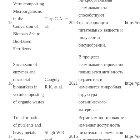
Микроорганизмы
Vermicomposting
вермикомпоста
Microorganisms
способствуют
in the
Turp G.A. et
15
2023
трансформации
https://
Conversion of
al.
питательных веществ и
Biomass Ash to
получению
Bio-Based
биоудобрений.
Fertilizers
В процессе
Succession of
вермикомпостирования
enzymes and
повышается активность
microbial
Ganguly
ферментов и
16
2021
https:/
biomarkers in
R.K. et al.
изменяется микробная
vermicomposting
структура
of organic wastes
органического
материала.
Transformation
Вермикомпостирование
of nutrients and
изменяет доступность
heavy metals
Singh W.R.
питательных элементов
17
2016
https://