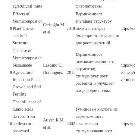
agricultural traits
фитопатогены.
Effects of
Вермикомпост
Vermicompost on
улучшает структуру
Ceritoğlu M.
8
Plant Growth
2018
почвы и создает
https:/
et al.
and Soil
благоприятные условия
Structure
для роста растений.
The Use of
Вермикомпост
Vermicompost in
повышает активность
Sustainable
Lazcano C.,
https://
ферментов,
9
Agriculture:
Domínguez
2011
content/
стимулирует рост
Impact on Plant
J.
vermico
растений и улучшает
Growth and Soil
плодородие почвы.
Fertility
The influence of
humic acids
Гуминовые кислоты из
derived from
вермикомпоста
Atiyeh R.M.
10
earthworm-
2002
значительно
https:/
et al.
processed
стимулировали рост