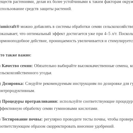
еществ растениями, делая их более устойчивыми к таким факторам окруж
спользование средств защиты растений.
umicraft®
можно добавлять в системы обработки семян сельскохозяйств
оказывает, что оптимальный эффект достигается уже при 4–5 л/т. Поско
ормоноподобное действие, проницаемость увеличивается и стимулируется
то также важно:
)
Качество семян:
Обязательно выбирайте высококачественные семена, к
ельскохозяйственного угодья.
)
Дозировка:
Следуйте рекомендуемым инструкциям по дозировке для г
онтрпродуктивным.
)
Процедуры протравливания:
используйте соответствующие процедур
ффективную обработку семян гуминовыми кислотами.
)
Тестирование почвы:
регулярно проводите тесты почвы, чтобы провер
оответствующим образом скорректировать внесение удобрений.