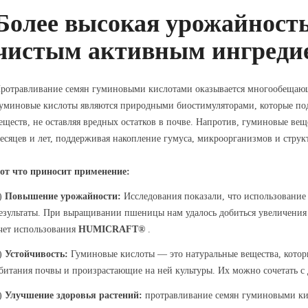
Более высокая урожайность
чистым активным ингреди
ротравливание семян гуминовыми кислотами оказывается многообещающ
уминовые кислоты являются природными биостимуляторами, которые по
еществ, не оставляя вредных остатков в почве. Напротив, гуминовые ве
есяцев и лет, поддерживая накопление гумуса, микроорганизмов и стру
от что приносит применение:
)
Повышение урожайности:
Исследования показали, что использование
езультаты. При выращивании пшеницы нам удалось добиться увеличения п
чет использования
HUMICRAFT®
.
)
Устойчивость:
Гуминовые кислоты — это натуральные вещества, которы
битания почвы и произрастающие на ней культуры. Их можно сочетать с
)
Улучшение здоровья растений:
протравливание семян гуминовыми кис