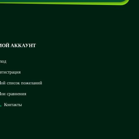
МОЙ АККАУНТ
ход
егистрация
ой список пожеланий
ои сравнения
Контакты