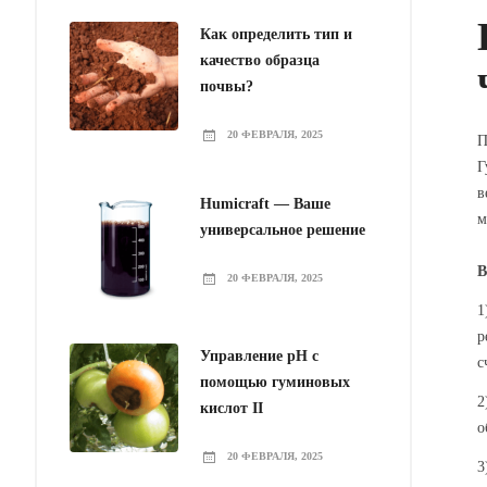
Как определить тип и
качество образца
почвы?
20 ФЕВРАЛЯ, 2025
П
Г
в
Humicraft — Ваше
м
универсальное решение
В
20 ФЕВРАЛЯ, 2025
1
р
Управление pH с
с
помощью гуминовых
2
кислот II
о
20 ФЕВРАЛЯ, 2025
3