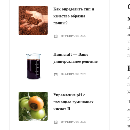
Как определить тип и
качество образца
почвы?
Н
м
20 ФЕВРАЛЯ, 2025
ч
З
Humicraft — Ваше
п
универсальное решение
20 ФЕВРАЛЯ, 2025
Р
п
у
Управление pH с
Ц
помощью гуминовых
у
кислот II
Б
20 ФЕВРАЛЯ, 2025
э