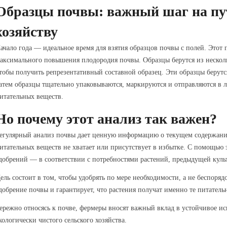
Образцы почвы: важный шаг на пут
хозяйству
ачало года — идеальное время для взятия образцов почвы с полей. Этот
аксимального повышения плодородия почвы. Образцы берутся из несколь
тобы получить репрезентативный составной образец. Эти образцы берутс
атем образцы тщательно упаковываются, маркируются и отправляются в 
итательных веществ.
Но почему этот анализ так важен?
егулярный анализ почвы дает ценную информацию о текущем содержании
итательных веществ не хватает или присутствует в избытке. С помощью
добрений — в соответствии с потребностями растений, предыдущей кул
ель состоит в том, чтобы удобрять по мере необходимости, а не беспоря
добрение почвы и гарантирует, что растения получат именно те питатель
ережно относясь к почве, фермеры вносят важный вклад в устойчивое ис
кологически чистого сельского хозяйства.